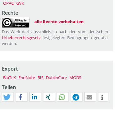
OPAC
GVK
Rechte
alle Rechte vorbehalten
Das Werk darf ausschließlich nach den vom deutschen
Urheberrechtsgesetz
festgelegten Bedingungen genutzt
werden.
Export
BibTeX
EndNote
RIS
DublinCore
MODS
Teilen
tweet
teilen
mitteilen
teilen
teilen
teilen
mail