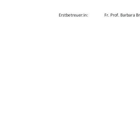
Erstbetreuer:in: 
Fr. Prof. Barbara B
Zweitbetreuer:in:  
Hr. Prof. Daniel Ro
URN: urn:nbn:de:gbv:519-thesis2024-0650-
91%