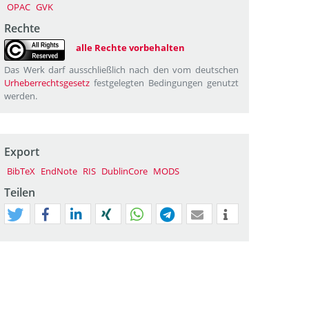
OPAC
GVK
Rechte
alle Rechte vorbehalten
Das Werk darf ausschließlich nach den vom deutschen
Urheberrechtsgesetz
festgelegten Bedingungen genutzt
werden.
Export
BibTeX
EndNote
RIS
DublinCore
MODS
Teilen
tweet
teilen
mitteilen
teilen
teilen
teilen
mail