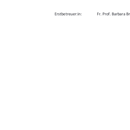
Erstbetreuer:in: 
Fr. Prof. Barbara B
Zweitbetreuer:in:  
Hr. Prof. Daniel Ro
URN: urn:nbn:de:gbv:519-thesis2024-0650-
91%