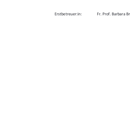
Erstbetreuer:in: 
Fr. Prof. Barbara B
Zweitbetreuer:in:  
Hr. Prof. Daniel Ro
URN: urn:nbn:de:gbv:519-thesis2024-0650-
91%