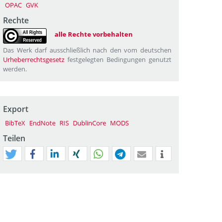
OPAC
GVK
Rechte
alle Rechte vorbehalten
Das Werk darf ausschließlich nach den vom deutschen
Urheberrechtsgesetz
festgelegten Bedingungen genutzt
werden.
Export
BibTeX
EndNote
RIS
DublinCore
MODS
Teilen
tweet
teilen
mitteilen
teilen
teilen
teilen
mail