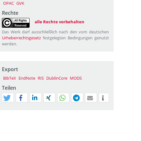
OPAC
GVK
Rechte
alle Rechte vorbehalten
Das Werk darf ausschließlich nach den vom deutschen
Urheberrechtsgesetz
festgelegten Bedingungen genutzt
werden.
Export
BibTeX
EndNote
RIS
DublinCore
MODS
Teilen
tweet
teilen
mitteilen
teilen
teilen
teilen
mail