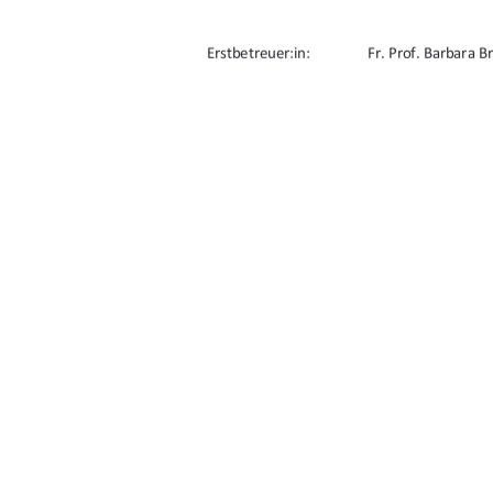
Erstbetreuer:in: 
Fr. Prof. Barbara B
Zweitbetreuer:in:  
Hr. Prof. Daniel Ro
URN: urn:nbn:de:gbv:519-thesis2024-0650-
91%