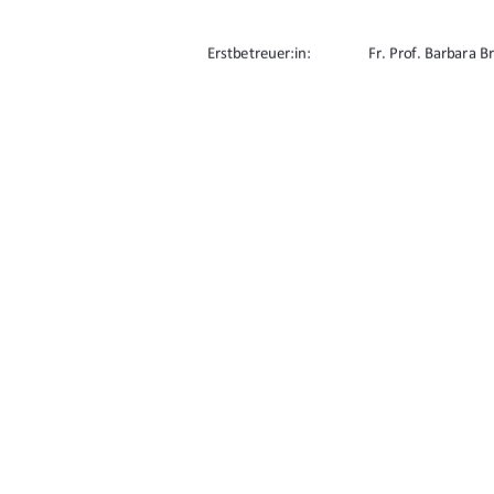
Erstbetreuer:in: 
Fr. Prof. Barbara B
Zweitbetreuer:in:  
Hr. Prof. Daniel Ro
URN: urn:nbn:de:gbv:519-thesis2024-0650-
91%