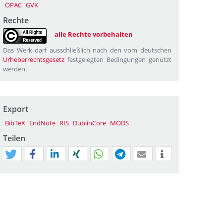
OPAC
GVK
Rechte
alle Rechte vorbehalten
Das Werk darf ausschließlich nach den vom deutschen
Urheberrechtsgesetz
festgelegten Bedingungen genutzt
werden.
Export
BibTeX
EndNote
RIS
DublinCore
MODS
Teilen
tweet
teilen
mitteilen
teilen
teilen
teilen
mail