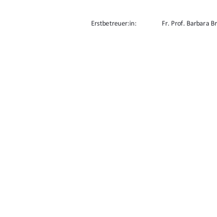
Erstbetreuer:in: 
Fr. Prof. Barbara B
Zweitbetreuer:in:  
Hr. Prof. Daniel Ro
URN: urn:nbn:de:gbv:519-thesis2024-0650-
91%