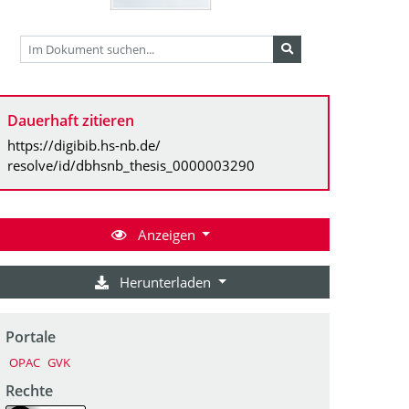
Dauerhaft zitieren
https://digibib.hs-nb.de/
resolve/id/dbhsnb_thesis_0000003290
Anzeigen
Herunterladen
Portale
OPAC
GVK
Rechte