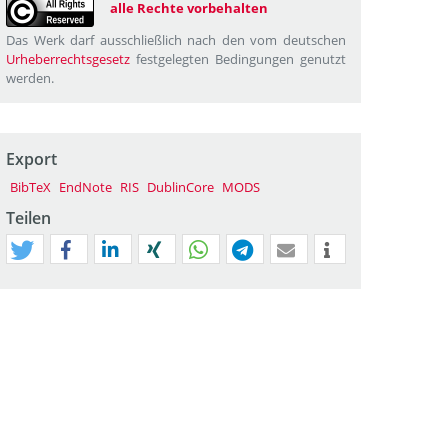
alle Rechte vorbehalten
Das Werk darf ausschließlich nach den vom deutschen
Urheberrechtsgesetz
festgelegten Bedingungen genutzt
werden.
Export
BibTeX
EndNote
RIS
DublinCore
MODS
Teilen
tweet
teilen
mitteilen
teilen
teilen
teilen
mail