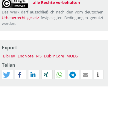
alle Rechte vorbehalten
Das Werk darf ausschließlich nach den vom deutschen
Urheberrechtsgesetz
festgelegten Bedingungen genutzt
werden.
Export
BibTeX
EndNote
RIS
DublinCore
MODS
Teilen
tweet
teilen
mitteilen
teilen
teilen
teilen
mail