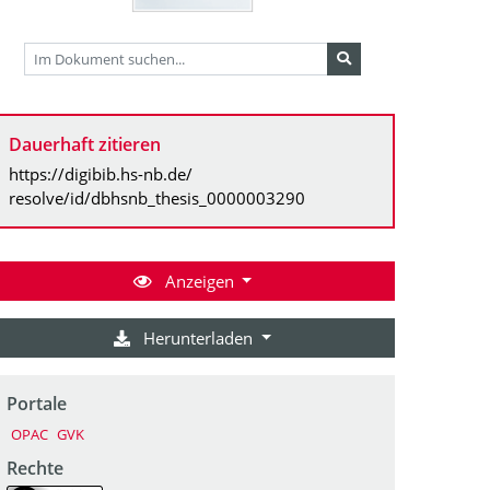
Dauerhaft zitieren
https://digibib.hs-nb.de/
resolve/id/dbhsnb_thesis_0000003290
Anzeigen
Herunterladen
Portale
OPAC
GVK
Rechte