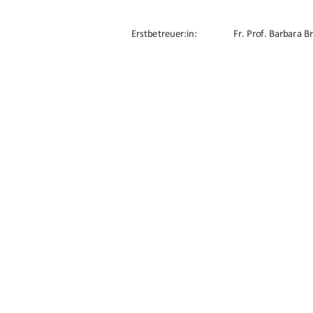
Erstbetreuer:in: 
Fr. Prof. Barbara B
Zweitbetreuer:in:  
Hr. Prof. Daniel Ro
URN: urn:nbn:de:gbv:519-thesis2024-0650-
91%