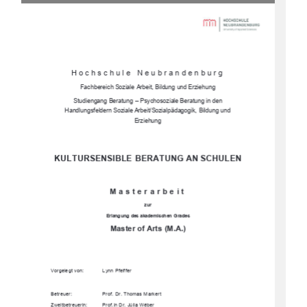
Hochschule Neubrandenburg 
Fachbereich Soziale Arbeit, Bildung und Erziehung 
Studiengang Beratung – P
sychosoziale Beratung in den 
Handlungsfeldern Soziale Arbeit/Sozialpädagogik,  Bildung und 
Erziehung
KULTURSENSIBLE BERATUNG AN SCHULEN 
Masterarbeit 
zur 
Erlangung  des  akademischen  Grades  
Master of Arts (M.A.)
Vorgelegt von: 
Lynn Pfeiffer 
Betreuer: 
Prof. Dr. Thomas Markert 
Zweitbetreuerin:  
Prof.in Dr. Júlia Wéber 