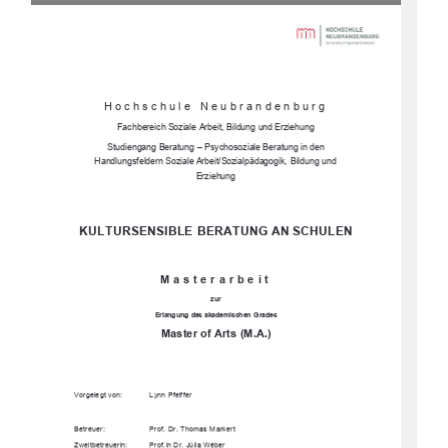
Hochschule Neubrandenburg 
Fachbereich Soziale Arbeit, Bildung und Erziehung 
Studiengang Beratung – P
sychosoziale Beratung in den 
Handlungsfeldern Soziale Arbeit/Sozialpädagogik,  Bildung und 
Erziehung
KULTURSENSIBLE BERATUNG AN SCHULEN 
Masterarbeit 
zur 
Erlangung  des  akademischen  Grades  
Master of Arts (M.A.)
Vorgelegt von: 
Lynn Pfeiffer 
Betreuer: 
Prof. Dr. Thomas Markert 
Zweitbetreuerin:  
Prof.in Dr. Júlia Wéber 