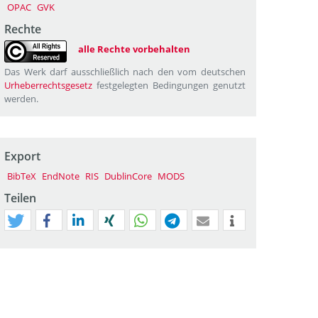
OPAC
GVK
Rechte
alle Rechte vorbehalten
Das Werk darf ausschließlich nach den vom deutschen
Urheberrechtsgesetz
festgelegten Bedingungen genutzt
werden.
Export
BibTeX
EndNote
RIS
DublinCore
MODS
Teilen
tweet
teilen
mitteilen
teilen
teilen
teilen
mail