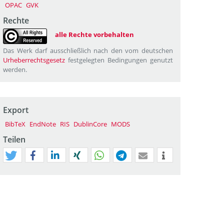
OPAC
GVK
Rechte
alle Rechte vorbehalten
Das Werk darf ausschließlich nach den vom deutschen
Urheberrechtsgesetz
festgelegten Bedingungen genutzt
werden.
Export
BibTeX
EndNote
RIS
DublinCore
MODS
Teilen
tweet
teilen
mitteilen
teilen
teilen
teilen
mail