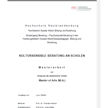
Hochschule Neubrandenburg 
Fachbereich Soziale Arbeit, Bildung und Erziehung 
Studiengang Beratung – P
sychosoziale Beratung in den 
Handlungsfeldern Soziale Arbeit/Sozialpädagogik,  Bildung und 
Erziehung
KULTURSENSIBLE BERATUNG AN SCHULEN 
Masterarbeit 
zur 
Erlangung  des  akademischen  Grades  
Master of Arts (M.A.)
Vorgelegt von: 
Lynn Pfeiffer 
Betreuer: 
Prof. Dr. Thomas Markert 
Zweitbetreuerin:  
Prof.in Dr. Júlia Wéber 