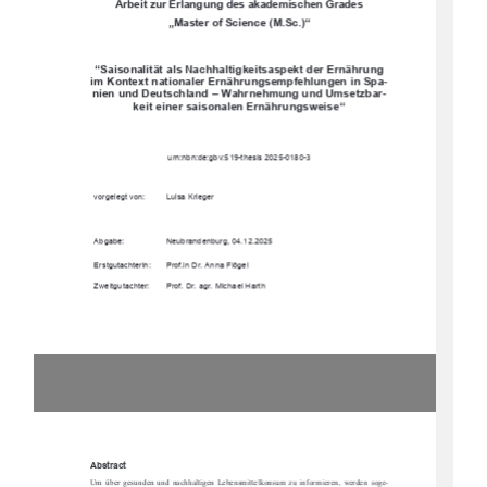
Arbeit zur Erlangung des akademischen Grades 
„Master of Science (M.Sc.)“ 
“Saisonalität als Nachhaltigkeitsaspekt der Ernährung 
im Kontext nationaler Ernährungsempfehlungen in Spa-
nien und Deutschland – Wahrnehmung und Umsetzbar-
keit einer saisonalen Ernährungsweise“ 
urn:nbn:de:gbv:519-thesis 2025-0180-3 
vorgelegt von: 
Luisa Krieger 
Abgabe: 
Neubrandenburg, 04.12.2025 
Erstgutachterin: 
Prof.in Dr. Anna Flögel 
Zweitgutachter: 
Prof. Dr. agr. Michael Harth 
Abstract 
Um  über  gesunden  und  nachhaltigen  Lebensmi
ttelkonsum  zu  informieren,  werden  soge-