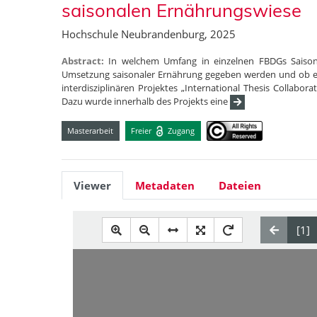
saisonalen Ernährungswiese
Hochschule Neubrandenburg, 2025
Abstract:
In welchem Umfang in einzelnen FBDGs Saisona
Umsetzung saisonaler Ernährung gegeben werden und ob es 
interdisziplinären Projektes „International Thesis Collab
Dazu wurde innerhalb des Projekts eine
Masterarbeit
Freier
Zugang
Viewer
Metadaten
Dateien