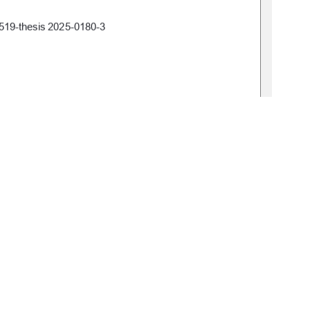
519-thesis 2025-0180-3 
, 04.12.2025 
 Flögel 
ichael Harth 