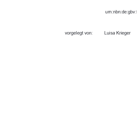
urn:nbn:de:gbv:
vorgelegt von: 
Luisa Krieger 
Abgabe: 
Neubrandenburg
Erstgutachterin: 
Prof.in Dr. Anna
Zweitgutachter: 
Prof. Dr. agr. M