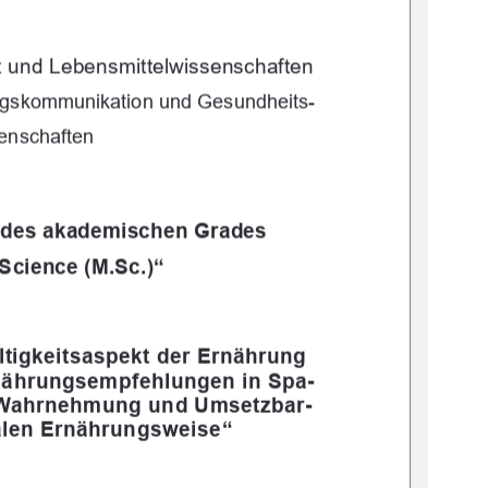
t und Lebensmittelwissenschaften 
ngs
kommunikation und Gesundheits-
enschaften 
g des akademischen Grades 
Science (M.Sc.)“ 
ltigkeitsaspekt der Ernährung 
rnährungsempfehlungen in Spa-
 Wahrnehmung und Umsetzbar-
nalen Ernährungsweise“ 