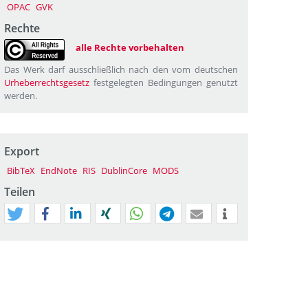
OPAC
GVK
Rechte
alle Rechte vorbehalten
Das Werk darf ausschließlich nach den vom deutschen
Urheberrechtsgesetz
festgelegten Bedingungen genutzt
werden.
Export
BibTeX
EndNote
RIS
DublinCore
MODS
Teilen
tweet
teilen
mitteilen
teilen
teilen
teilen
mail