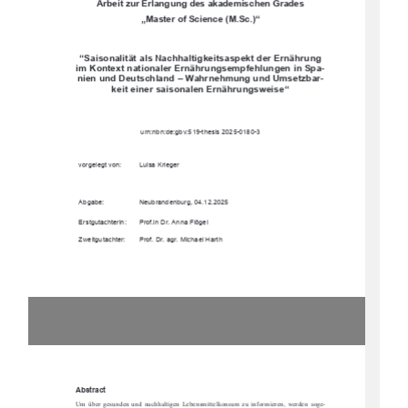
Arbeit zur Erlangung des akademischen Grades 
„Master of Science (M.Sc.)“ 
“Saisonalität als Nachhaltigkeitsaspekt der Ernährung 
im Kontext nationaler Ernährungsempfehlungen in Spa-
nien und Deutschland – Wahrnehmung und Umsetzbar-
keit einer saisonalen Ernährungsweise“ 
urn:nbn:de:gbv:519-thesis 2025-0180-3 
vorgelegt von: 
Luisa Krieger 
Abgabe: 
Neubrandenburg, 04.12.2025 
Erstgutachterin: 
Prof.in Dr. Anna Flögel 
Zweitgutachter: 
Prof. Dr. agr. Michael Harth 
Abstract 
Um  über  gesunden  und  nachhaltigen  Lebensmi
ttelkonsum  zu  informieren,  werden  soge-