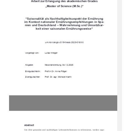
Arbeit zur Erlangung des akademischen Grades 
„Master of Science (M.Sc.)“ 
“Saisonalität als Nachhaltigkeitsaspekt der Ernährung 
im Kontext nationaler Ernährungsempfehlungen in Spa-
nien und Deutschland – Wahrnehmung und Umsetzbar-
keit einer saisonalen Ernährungsweise“ 
urn:nbn:de:gbv:519-thesis 2025-0180-3 
vorgelegt von: 
Luisa Krieger 
Abgabe: 
Neubrandenburg, 04.12.2025 
Erstgutachterin: 
Prof.in Dr. Anna Flögel 
Zweitgutachter: 
Prof. Dr. agr. Michael Harth 
Abstract 
Um  über  gesunden  und  nachhaltigen  Lebensmi
ttelkonsum  zu  informieren,  werden  soge-