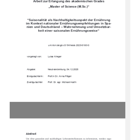
Arbeit zur Erlangung des akademischen Grades 
„Master of Science (M.Sc.)“ 
“Saisonalität als Nachhaltigkeitsaspekt der Ernährung 
im Kontext nationaler Ernährungsempfehlungen in Spa-
nien und Deutschland – Wahrnehmung und Umsetzbar-
keit einer saisonalen Ernährungsweise“ 
urn:nbn:de:gbv:519-thesis 2025-0180-3 
vorgelegt von: 
Luisa Krieger 
Abgabe: 
Neubrandenburg, 04.12.2025 
Erstgutachterin: 
Prof.in Dr. Anna Flögel 
Zweitgutachter: 
Prof. Dr. agr. Michael Harth 
Abstract 
Um  über  gesunden  und  nachhaltigen  Lebensmi
ttelkonsum  zu  informieren,  werden  soge-