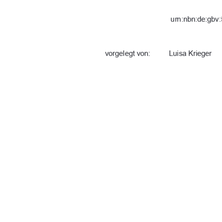
urn:nbn:de:gbv:
vorgelegt von: 
Luisa Krieger 
Abgabe: 
Neubrandenburg
Erstgutachterin: 
Prof.in Dr. Anna
Zweitgutachter: 
Prof. Dr. agr. M