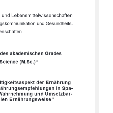
t und Lebensmittelwissenschaften 
ngs
kommunikation und Gesundheits-
enschaften 
g des akademischen Grades 
Science (M.Sc.)“ 
ltigkeitsaspekt der Ernährung 
rnährungsempfehlungen in Spa-
 Wahrnehmung und Umsetzbar-
nalen Ernährungsweise“ 