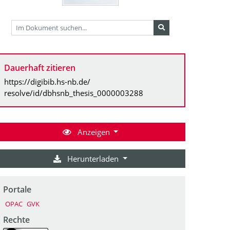
Dauerhaft zitieren
https://digibib.hs-nb.de/
resolve/id/dbhsnb_thesis_0000003288
Anzeigen
Herunterladen
Portale
OPAC
GVK
Rechte