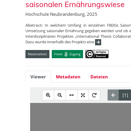
saisonalen Ernährungswiese
Hochschule Neubrandenburg, 2025
Abstract:
In welchem Umfang in einzelnen FBDGs Saisona
Umsetzung saisonaler Ernährung gegeben werden und ob es 
interdisziplinären Projektes „International Thesis Collab
Dazu wurde innerhalb des Projekts eine
Masterarbeit
Freier
Zugang
Viewer
Metadaten
Dateien