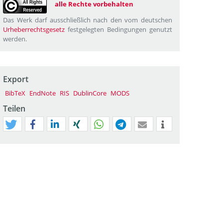
alle Rechte vorbehalten
Das Werk darf ausschließlich nach den vom deutschen
Urheberrechtsgesetz
festgelegten Bedingungen genutzt
werden.
Export
BibTeX
EndNote
RIS
DublinCore
MODS
Teilen
tweet
teilen
mitteilen
teilen
teilen
teilen
mail