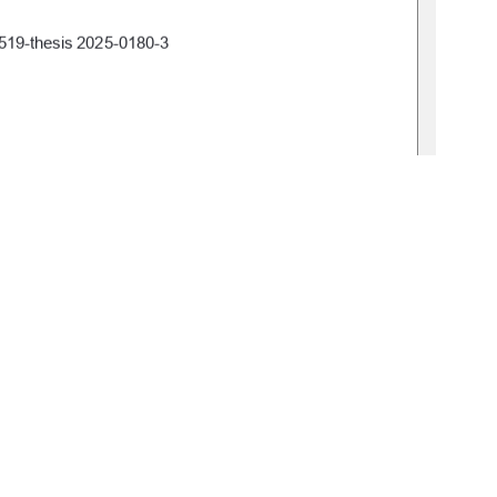
519-thesis 2025-0180-3 
, 04.12.2025 
 Flögel 
ichael Harth 