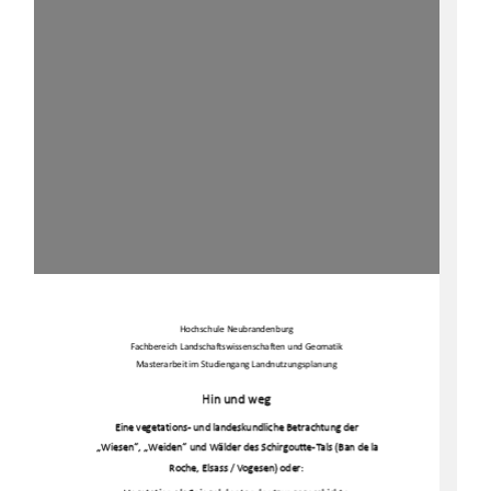
Hochschule Neubrandenburg 
Fachbereich Landschaftswissenschaften und Geomatik 
Masterarbeit im Studiengang Landnutzungsplanung 
Hin und w
e
g
E
in
e v
eget
at
io
n
s
-
u
nd 
lande
s
kun
dl
ic
he
 Betr
ac
htun
g
der
„
W
ies
e
n
“
, 
„
We
id
en
“
und
W‰l
der de
s
Schir
gout
te
-
Tal
s
 (Ba
n de 
la 
R
oche,
 El
s
as
s
/ Vo
ge
s
en)
o
de
r: