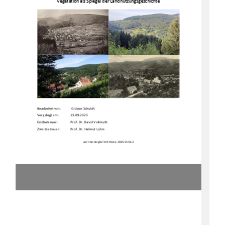
Ve
geta
t
io
n
al
s
S
pi
eg
el
der
La
nd
nutz
un
g
s
ge
s
c
hi
c
hte
Bearbeitet von: 
 Gideon Schuldt 
Vorgelegt am:  
15.09.2025 
Erstbetreuer:   
Prof. Dr. David Vollmuth 
Zweitbetreuer: 
Prof. Dr. Helmut L ̧hrs 
urn:nbn:de:gbv:519-thesis-2025-0156-2 