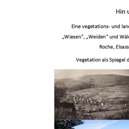
Hin 
E
in
e v
eget
at
io
n
s
-
u
nd 
la
„
W
ies
e
n
“
, 
„
We
id
en
“
und
W‰l
R
oche,
 El
s
as
Ve
geta
t
io
n
al
s
S
pi
eg
el