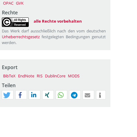
OPAC
GVK
Rechte
alle Rechte vorbehalten
Das Werk darf ausschließlich nach den vom deutschen
Urheberrechtsgesetz
festgelegten Bedingungen genutzt
werden.
Export
BibTeX
EndNote
RIS
DublinCore
MODS
Teilen
tweet
teilen
mitteilen
teilen
teilen
teilen
mail