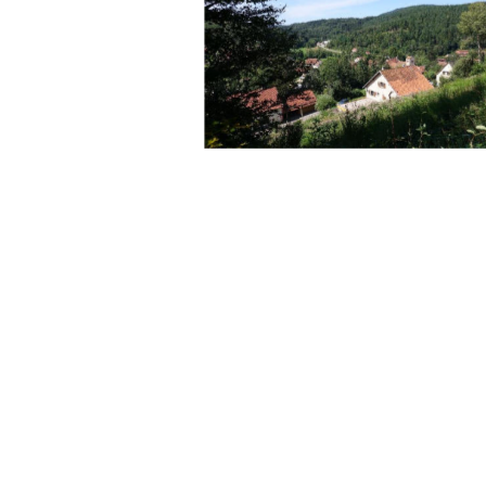
Bearbeitet von: 
 Gideon Schuldt 
Vorgelegt am:  
15.09.2025 
Erstbetreuer:   
Prof. Dr. David Vollmu
Zweitbetreuer: 
Prof. Dr. Helmut L ̧hrs
urn:nbn:de:gbv: