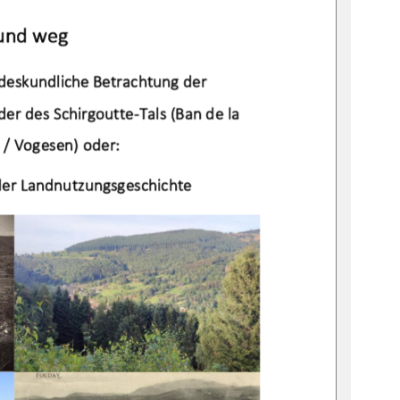
und w
e
g
nde
s
kun
dl
ic
he
 Betr
ac
htun
g
der
der de
s
Schir
gout
te
-
Tal
s
 (Ba
n de 
la 
s
/ Vo
ge
s
en)
o
de
r:
der
La
nd
nutz
un
g
s
ge
s
c
hi
c
hte