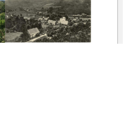
th 
 
519-thesis-2025-0156-2 