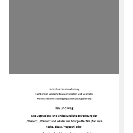
Hochschule Neubrandenburg 
Fachbereich Landschaftswissenschaften und Geomatik 
Masterarbeit im Studiengang Landnutzungsplanung 
Hin und w
e
g
E
in
e v
eget
at
io
n
s
-
u
nd 
lande
s
kun
dl
ic
he
 Betr
ac
htun
g
der
„
W
ies
e
n
“
, 
„
We
id
en
“
und
W‰l
der de
s
Schir
gout
te
-
Tal
s
 (Ba
n de 
la 
R
oche,
 El
s
as
s
/ Vo
ge
s
en)
o
de
r: