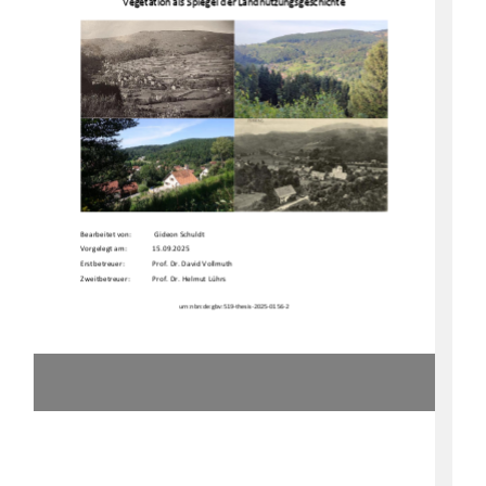
Ve
geta
t
io
n
al
s
S
pi
eg
el
der
La
nd
nutz
un
g
s
ge
s
c
hi
c
hte
Bearbeitet von: 
 Gideon Schuldt 
Vorgelegt am:  
15.09.2025 
Erstbetreuer:   
Prof. Dr. David Vollmuth 
Zweitbetreuer: 
Prof. Dr. Helmut L ̧hrs 
urn:nbn:de:gbv:519-thesis-2025-0156-2 