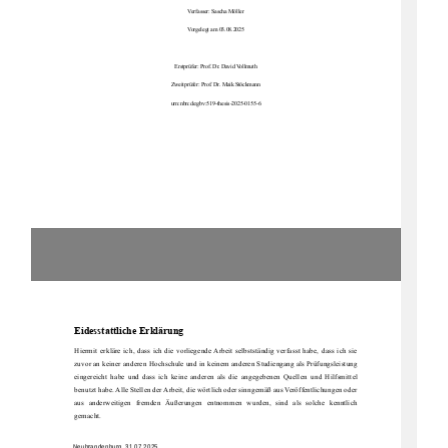
Verfasser: Sascha Möller
Vorgelegt am 03.08.2025
Erstprüfer: Prof. Dr. David Vollmuth
Zweitprüfer: Prof. Dr. Maik Stöckmann
urn:nbn:de:gbv:519-thesis-2025-0155-6
Eides
stattliche Erklärung
Hiermit erkläre ich, dass ich die vorliegende Arbeit selbstständig verfasst habe, dass ich sie 
zuvor an keiner anderen Hochschule und in keinem anderen Studiengang als Prüfungsleistung 
eingereicht  habe  und  dass  ich  keine  anderen  als  die  angegebenen  Quellen  und  Hilfsmittel 
benutzt habe. Alle Stellen der Arbeit, die wörtlich oder sinngemäß aus Veröffentlichungen oder 
aus  anderweitigen  fremden  Äußerungen  entnommen  wurden,  sind  als  solche  kenntlich 
gemacht.