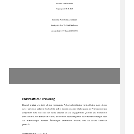
Verfasser: Sascha Möller
Vorgelegt am 03.08.2025
Erstprüfer: Prof. Dr. David Vollmuth
Zweitprüfer: Prof. Dr. Maik Stöckmann
urn:nbn:de:gbv:519-thesis-2025-0155-6
Eides
stattliche Erklärung
Hiermit erkläre ich, dass ich die vorliegende Arbeit selbstständig verfasst habe, dass ich sie 
zuvor an keiner anderen Hochschule und in keinem anderen Studiengang als Prüfungsleistung 
eingereicht  habe  und  dass  ich  keine  anderen  als  die  angegebenen  Quellen  und  Hilfsmittel 
benutzt habe. Alle Stellen der Arbeit, die wörtlich oder sinngemäß aus Veröffentlichungen oder 
aus  anderweitigen  fremden  Äußerungen  entnommen  wurden,  sind  als  solche  kenntlich 
gemacht.