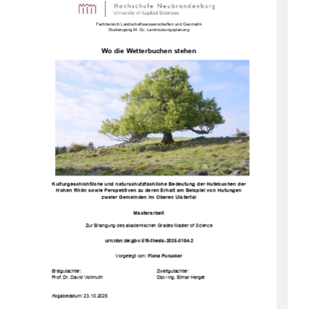
Fachbereich Landschaftswissenschaften und Geomatik 
Studiengang M. Sc. Landnutzungsplanung 
Wo die Wetterbuchen stehen  
Kulturgeschichtliche und naturschutzfachliche Bedeutung der Hutebuchen der 
Hohen Rhˆn sowie Perspektiven zu deren Erhalt am Beispiel von Hutungen 
zweier Gemeinden im Oberen Ulstertal
Masterarbeit 
Zur Erlangung des akademischen Grades Master of Science 
urn:nbn:de:gbv:519-thesis-2025-0184-2 
Vorgelegt von: 
Fiona Purucker 
Erstgutachter: 
Zweitgutachter: 
Dipl.-Ing. Elmar Herget 
Prof. Dr. David Vollmuth 
Abgabedatum: 23.10.2025