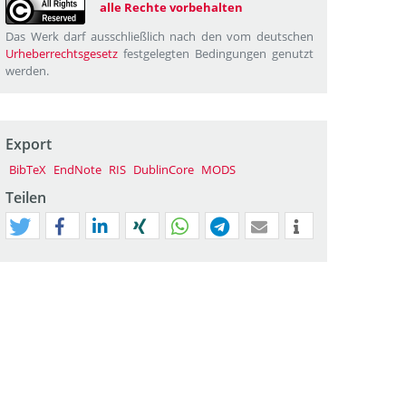
alle Rechte vorbehalten
Das Werk darf ausschließlich nach den vom deutschen
Urheberrechtsgesetz
festgelegten Bedingungen genutzt
werden.
Export
BibTeX
EndNote
RIS
DublinCore
MODS
Teilen
tweet
teilen
mitteilen
teilen
teilen
teilen
mail