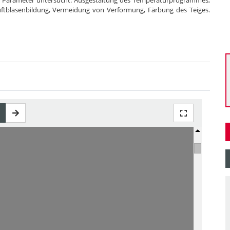
er Parameter untersucht: Ausgestaltung des Temperaturprogrammes,
ftblasenbildung, Vermeidung von Verformung, Färbung des Teiges.