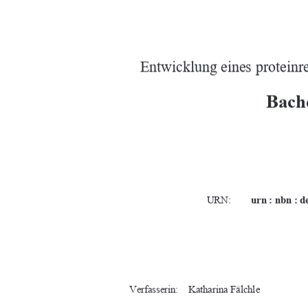
Entwicklung eines proteinr
Bache
URN:        
urn : nbn : d
Verfasserin:    Katharina    Fälchle        