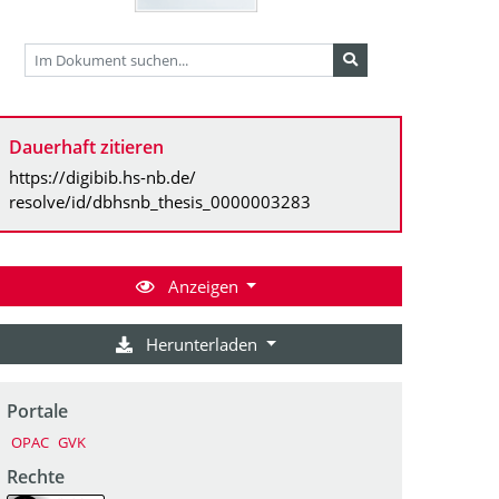
Dauerhaft zitieren
https://digibib.hs-nb.de/
resolve/id/dbhsnb_thesis_0000003283
Anzeigen
Herunterladen
Portale
OPAC
GVK
Rechte