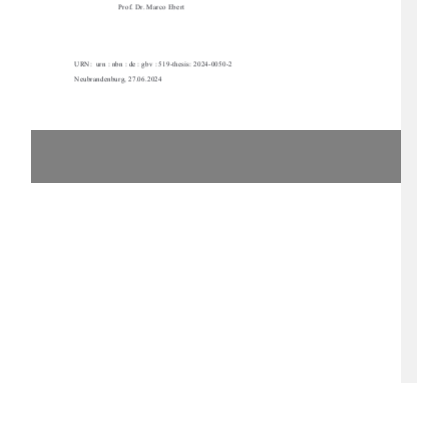
Prof. Dr. Marco Ebert 
URN:  urn : nbn : de : gbv : 519-thesis: 2024-0050-2  
Neubrandenburg, 27.06.2024 