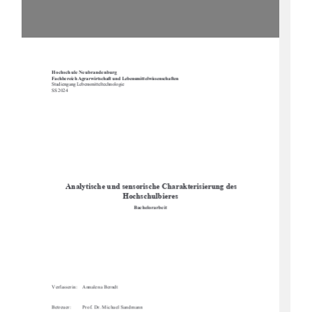
Hochschule Neubrandenburg 
Fachbereich Agrarwirtschaft und Lebensmittelwissenschaften
Studiengang Lebensmitteltechnologie 
SS 2024 
 Analytische und sensoris
che Charakterisierung des 
Hochschulbieres 
Bachelorarbeit 
Verfasserin:    Annalena Berndt 
Betreuer: 
Prof. Dr. Michael Sandmann 