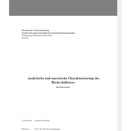
Hochschule Neubrandenburg 
Fachbereich Agrarwirtschaft und Lebensmittelwissenschaften
Studiengang Lebensmitteltechnologie 
SS 2024 
 Analytische und sensoris
che Charakterisierung des 
Hochschulbieres 
Bachelorarbeit 
Verfasserin:    Annalena Berndt 
Betreuer: 
Prof. Dr. Michael Sandmann 