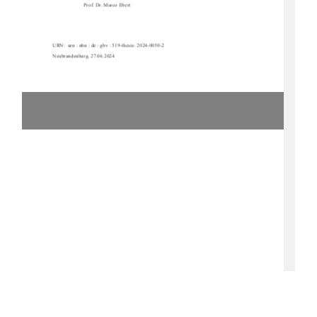
Prof. Dr. Marco Ebert 
URN:  urn : nbn : de : gbv : 519-thesis: 2024-0050-2  
Neubrandenburg, 27.06.2024 