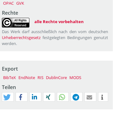
OPAC
GVK
Rechte
alle Rechte vorbehalten
Das Werk darf ausschließlich nach den vom deutschen
Urheberrechtsgesetz
festgelegten Bedingungen genutzt
werden.
Export
BibTeX
EndNote
RIS
DublinCore
MODS
Teilen
tweet
teilen
mitteilen
teilen
teilen
teilen
mail