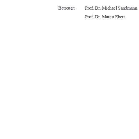
Betreuer: 
Prof. Dr. Michael Sandmann 
Prof. Dr. Marco Ebert 
URN:  urn : nbn : de : gbv : 519-thesis: 202
Neubrandenburg, 27.06.2024 
91%