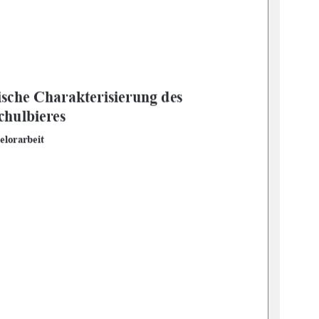
is
che Charakterisierung des 
hulbieres 
elorarbeit 