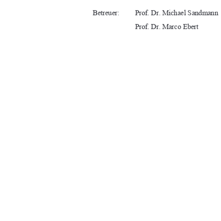
Betreuer: 
Prof. Dr. Michael Sandmann 
Prof. Dr. Marco Ebert 
URN:  urn : nbn : de : gbv : 519-thesis: 202
Neubrandenburg, 27.06.2024 
91%