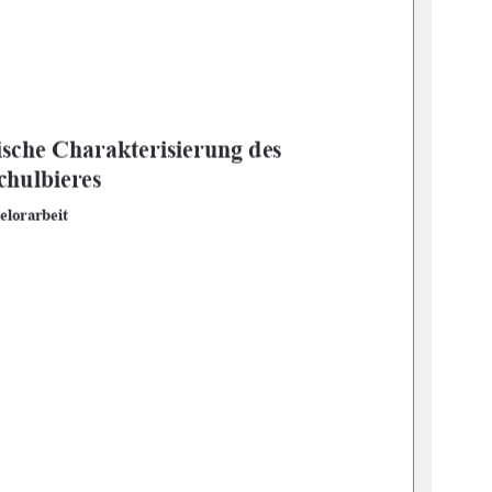
is
che Charakterisierung des 
hulbieres 
elorarbeit 