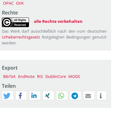
OPAC
GVK
Rechte
alle Rechte vorbehalten
Das Werk darf ausschließlich nach den vom deutschen
Urheberrechtsgesetz
festgelegten Bedingungen genutzt
werden.
Export
BibTeX
EndNote
RIS
DublinCore
MODS
Teilen
tweet
teilen
mitteilen
teilen
teilen
teilen
mail