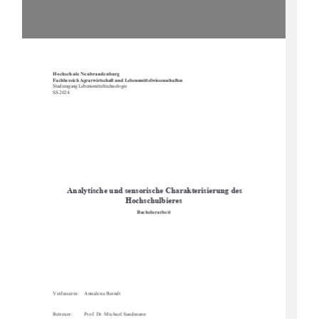
Hochschule Neubrandenburg 
Fachbereich Agrarwirtschaft und Lebensmittelwissenschaften
Studiengang Lebensmitteltechnologie 
SS 2024 
 Analytische und sensoris
che Charakterisierung des 
Hochschulbieres 
Bachelorarbeit 
Verfasserin:    Annalena Berndt 
Betreuer: 
Prof. Dr. Michael Sandmann 