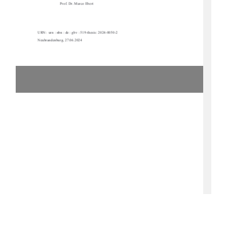
Prof. Dr. Marco Ebert 
URN:  urn : nbn : de : gbv : 519-thesis: 2024-0050-2  
Neubrandenburg, 27.06.2024 