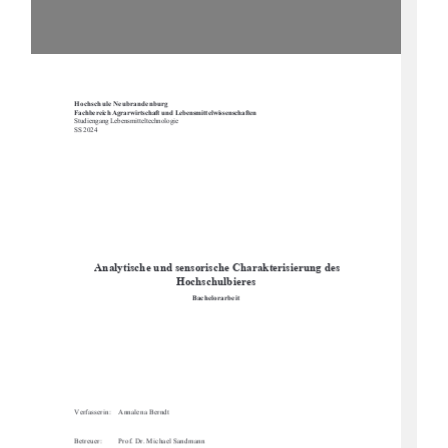
Hochschule Neubrandenburg 
Fachbereich Agrarwirtschaft und Lebensmittelwissenschaften
Studiengang Lebensmitteltechnologie 
SS 2024 
 Analytische und sensoris
che Charakterisierung des 
Hochschulbieres 
Bachelorarbeit 
Verfasserin:    Annalena Berndt 
Betreuer: 
Prof. Dr. Michael Sandmann 