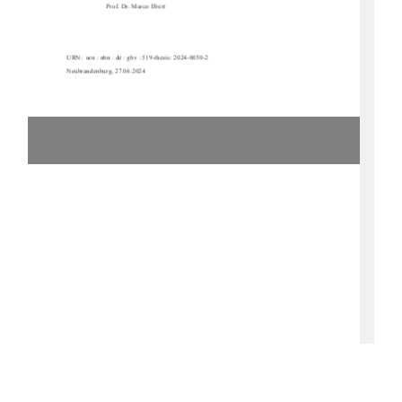
Prof. Dr. Marco Ebert 
URN:  urn : nbn : de : gbv : 519-thesis: 2024-0050-2  
Neubrandenburg, 27.06.2024 