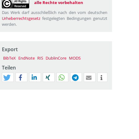
alle Rechte vorbehalten
Das Werk darf ausschließlich nach den vom deutschen
Urheberrechtsgesetz
festgelegten Bedingungen genutzt
werden.
Export
BibTeX
EndNote
RIS
DublinCore
MODS
Teilen
tweet
teilen
mitteilen
teilen
teilen
teilen
mail