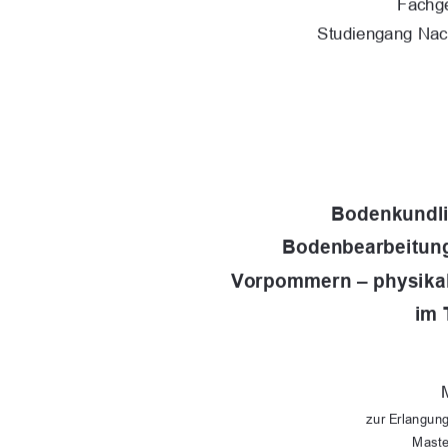
Fachg
Studiengang Nac
Bodenkundli
Bodenbearbeitun
Vorpommern – physikal
im 
zur Erlangun
Maste