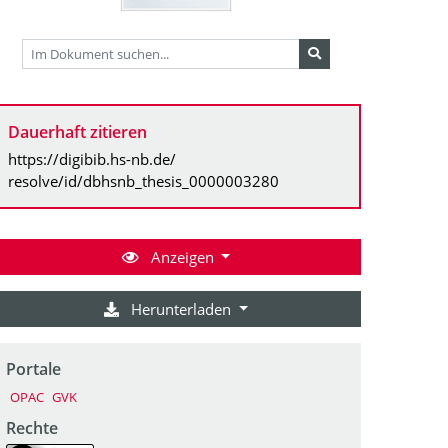
Dauerhaft zitieren
https://digibib.hs-nb.de/
resolve/id/dbhsnb_thesis_0000003280
Anzeigen
Herunterladen
Portale
OPAC
GVK
Rechte