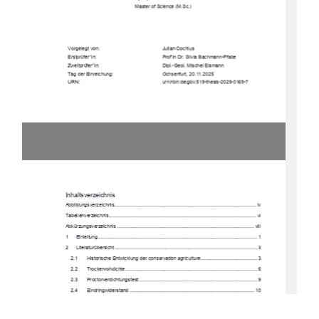
Master of Science (M.Sc.) 
Vorgelegt von: 
Julian Cochius 
Erstprüfer*in: 
Prof'in Dr. Silvia Bachmann-Pfabe 
Zweitprüfer*in: 
Dipl.-Geol. Mischel Eismann 
Tag der Einreichung: 
Ochsenfurt, 20.11.2025 
URN: 
urn:nbn:de:gbv:519-thesis-2025-0169-7 
Inhaltsverzeichnis
Abbildungsverzeichnis ......................................................................................................  iv
Tabellenverzeichnis 
.......................................................................................................... vi
Abkürzungsverzeich
nis ................................................................................................... viii
1
Einleitung................................................................................................................... 1
2
Literaturübersicht ....................................................................................................... 3
2.1
Historische Entwicklung der 
conservation agriculture
......................................... 3
2.2
Trockenrohdichte ............................................................................................... 6
2.3
Proctorverdichtung
stest ..................................................................................... 9
2.4
Eindringwiderstand .......................................................................................... 10
2.5
Humus und Humusb
ildung ............................................................................... 11
2.6
Boden pH-Wert ................................................................................................ 14