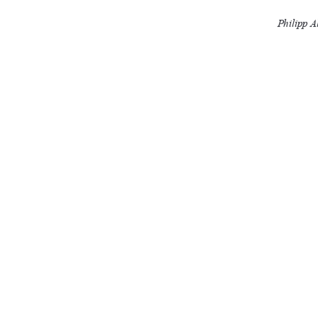
Philipp A
Hoh
13
91%