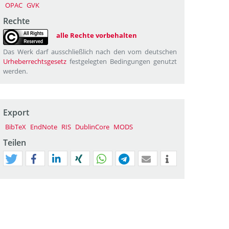
OPAC
GVK
Rechte
alle Rechte vorbehalten
Das Werk darf ausschließlich nach den vom deutschen
Urheberrechtsgesetz
festgelegten Bedingungen genutzt
werden.
Export
BibTeX
EndNote
RIS
DublinCore
MODS
Teilen
tweet
teilen
mitteilen
teilen
teilen
teilen
mail