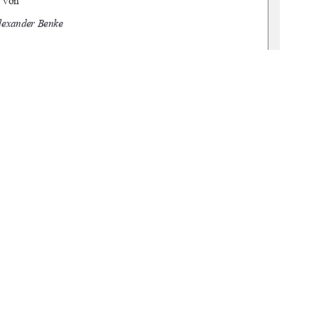
von 
lexander Benke 
enwerbig 
.02.2026 
1
0 °