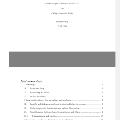
urn:nbn:de:gbv:519-thesis-2026-0233-2 
von 
Philipp Alexander Benke 
Hohenwerbig 
13.02.2026 
Inhaltsverzeichnis
1. Einleitung
 ..........................................................................................................  1 
1.1.
Problemstellung
 ...........................................................................................  2 
1.2.      Zielsetzung der Arbeit
 ...................................................................................  3 
1.3.      Aufbau der Arbeit
  ........................................................................................  3  
2. Stand der Forschung, Datengrundlage und Methoden
 ............................................... 5 
2.1.      Begriffe und Bedeutung der betriebswirtschaftlichen Auswertung
 ....................... 6 
2.2.
Einfluss regionaler Standortfaktoren auf den Pflanzenbau
 .................................. 7 
2.3.
Vorstellung der Kulturen Raps, Sonnenblumen und Öllein
  .................................  9  
2.3.1.
Datenerhebung und -quellen
 .....................................................................  17 
3. Beschreibung der Region für die betrachteten Ölfrüchte
  .........................................  19  
3.1.
Geographische Bedingungen in Südwest-Brandenburg
 .................................... 20 
3.2.
Landwirtschaftliche Nutzungsstruktur und deren Vor- und Nachteile
.................. 24 