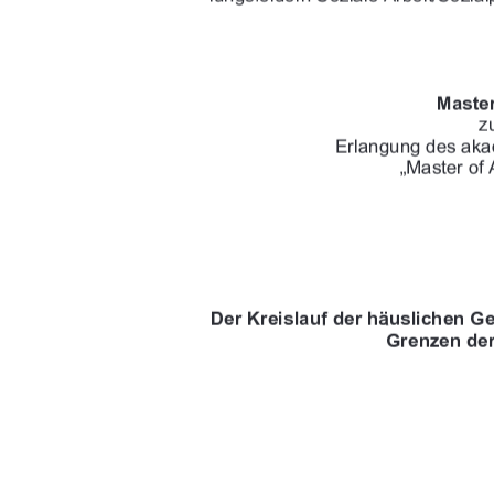
$$!&
)*(
&
((")$+(!0+)$"!&
(&/&(





