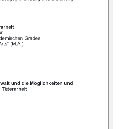




("*
$!
!$""!"
+"#!	!#"*	






-$*+&"1 $"!#"*&+&
0*(("*
