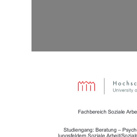





!&	!#

$$!&$
#$

!#$)"%"&

$"!&	!#& '

!#$