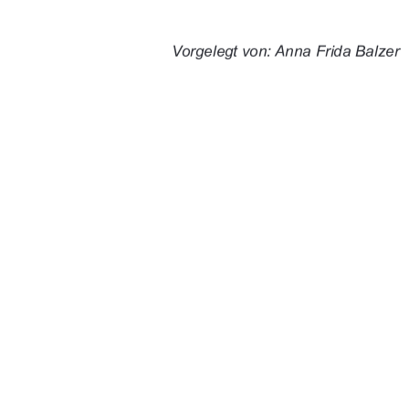


%'")+%$$$' "-'

'()&'.''%'$'(

, )&'.''%'$ "%))

*##'*'$$$+	

)( (	

91%