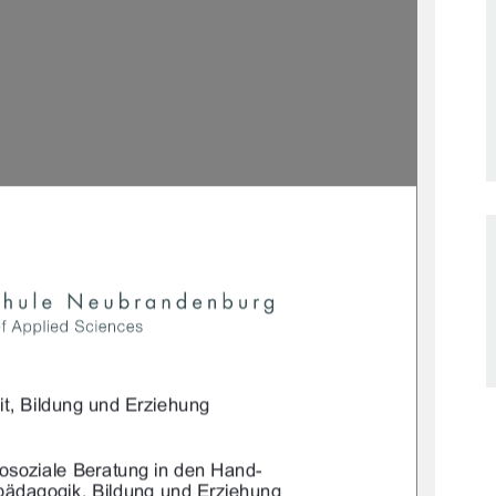



$