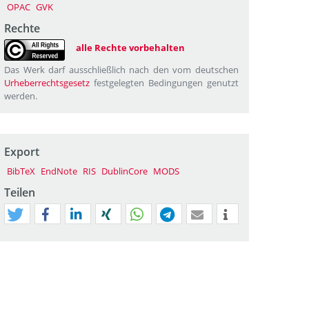
OPAC
GVK
Rechte
alle Rechte vorbehalten
Das Werk darf ausschließlich nach den vom deutschen
Urheberrechtsgesetz
festgelegten Bedingungen genutzt
werden.
Export
BibTeX
EndNote
RIS
DublinCore
MODS
Teilen
tweet
teilen
mitteilen
teilen
teilen
teilen
mail