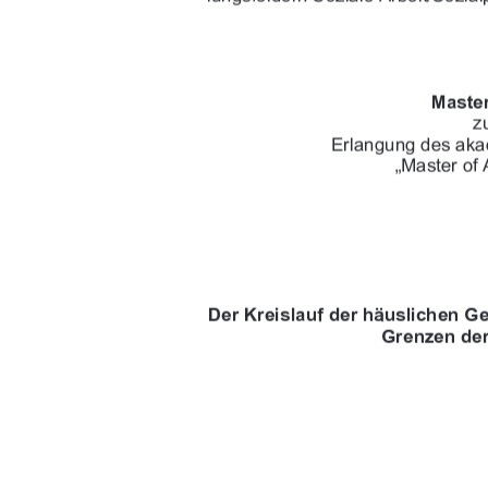
$$!&
)*(
&
((")$+(!0+)$"!&
(&/&(





