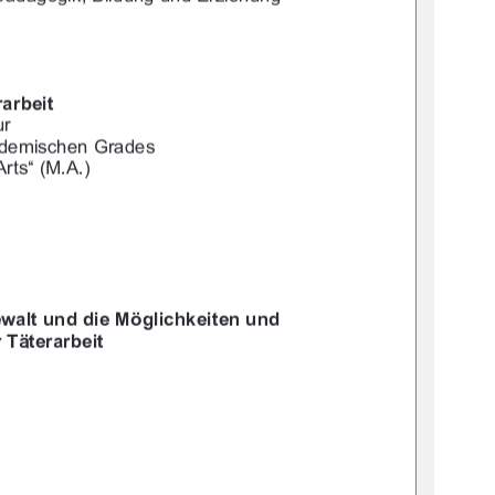




("*
$!
!$""!"
+"#!	!#"*	






-$*+&"1 $"!#"*&+&
0*(("*
