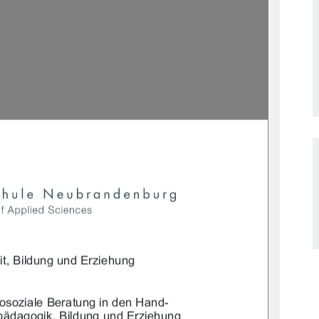



$