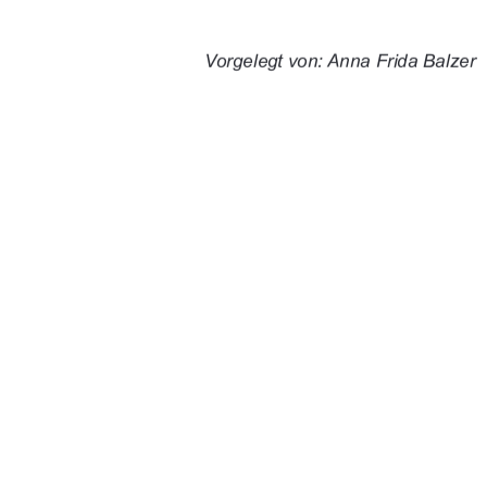


%'")+%$$$' "-'

'()&'.''%'$'(

, )&'.''%'$ "%))

*##'*'$$$+	

)( (	

91%