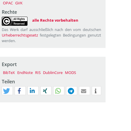
OPAC
GVK
Rechte
alle Rechte vorbehalten
Das Werk darf ausschließlich nach den vom deutschen
Urheberrechtsgesetz
festgelegten Bedingungen genutzt
werden.
Export
BibTeX
EndNote
RIS
DublinCore
MODS
Teilen
tweet
teilen
mitteilen
teilen
teilen
teilen
mail