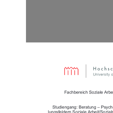





!&	!#

$$!&$
#$

!#$)"%"&

$"!&	!#& '

!#$