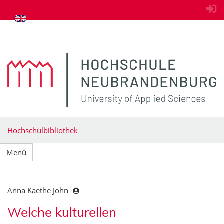
zum Inhalt springen
Hochschulbibliothek
Menü
Anna Kaethe John
Welche kulturellen