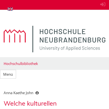
zum Inhalt springen
Hochschulbibliothek
Menü
Anna Kaethe John
Welche kulturellen