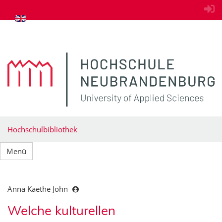
zum Inhalt springen
Hochschulbibliothek
Menü
Anna Kaethe John
Welche kulturellen