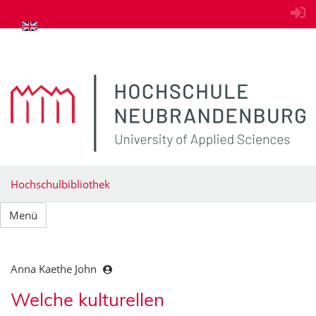
zum Inhalt springen
Hochschulbibliothek
Menü
Anna Kaethe John
Welche kulturellen