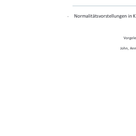
Normalitätsvorstellungen in K
-
Vorgele
John, Ann
Im Studiengang Päd
Prüfungsdatu
Erstprüfer*in: Prof. Dr. K. Zehbe 
Zweitprüfer*in: Prof. Dr. phil. C. Nürnberg 
URN: urn:nbn:de:gbv: