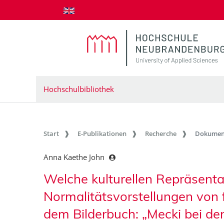
zum Inhalt springen
Hochschulbibliothek
Start
E-Publikationen
Recherche
Dokumen
Anna Kaethe John
Welche kulturellen Repräsent
Normalitätsvorstellungen von 
dem Bilderbuch: „Mecki bei de