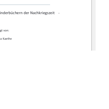
inderbüchern der Nachkriegszeit   
-
gt von: 
a Kaethe 
agogik der Kindheit 
m: 19.12.2025 
519-thesis2025-0572-4 