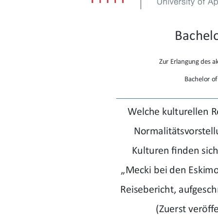
Bachelo
Zur Erlangung des 
Bachelor of 
Welche kulturellen 
Normalitätsvorstel
fi
Kulturen 
nden sich
„Mecki bei den Eskim
Reisebericht, aufgesch
(Zuerst verö
ff