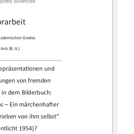
rarbeit 
akademischen Grades 
Arts (B. A.) 
Repräsenta
Ɵ
onen und 
lungen von fremden 
 in dem Bilderbuch:  
os – Ein märchenha
Ō
er 
rieben von ihm selbst“  
entlicht 1954)? 