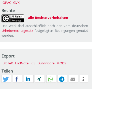
OPAC
GVK
Rechte
alle Rechte vorbehalten
Das Werk darf ausschließlich nach den vom deutschen
Urheberrechtsgesetz
festgelegten Bedingungen genutzt
werden.
Export
BibTeX
EndNote
RIS
DublinCore
MODS
Teilen
tweet
teilen
mitteilen
teilen
teilen
teilen
mail