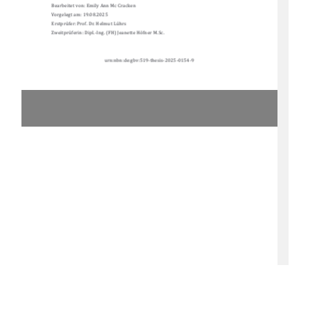
Bearbeitet von: Emily Ann Mc Cracken 
Vorgelegt am: 19.08.2025 
Erstpru
fer: Prof. Dr. Helmut Lu
hrs 
Zweitpru
ferin: Dipl.-Ing. (FH) Jeanette Ho
fner M.Sc. 
urn:nbn:de:gbv:519-thesis-2025-0154-9 