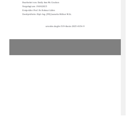
Bearbeitet von: Emily Ann Mc Cracken 
Vorgelegt am: 19.08.2025 
Erstpru
fer: Prof. Dr. Helmut Lu
hrs 
Zweitpru
ferin: Dipl.-Ing. (FH) Jeanette Ho
fner M.Sc. 
urn:nbn:de:gbv:519-thesis-2025-0154-9 