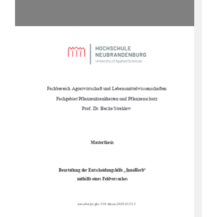
Fachbereich Agrarwirtschaft und Lebensmittelwissenschaften 
Fachgebiet Pflanzenkrankheiten und Pflanzenschutz 
Prof. Dr. Becke Strehlow
Masterthesis 
Beurteilung der Entscheidungshilfe „InnoHerb“ 
mithilfe eines Feldversuches
urn:nbn:de:gbv:519-thesis-2025-0153-3 