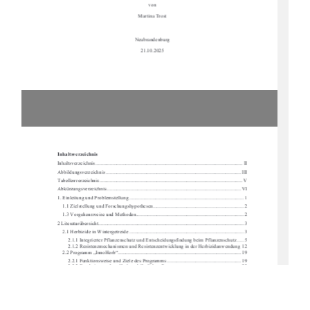
von 
Martina Trost 
Neubrandenburg 
21.10.2025 
Inhaltsverzeichnis 
Inhaltsverzeichnis ............................................................................................................
..... II
Abbildungsverzeichnis ........................................................................................................ 
III
Tabellenverzeichnis ...........................................................................................................
... V
Abkürzungsverzeichnis ....................................................................................................... V
I
1.
Einleitung und Problemstellung ........................................................................................ 1
1.1
Zielstellung und Forschungshypothesen...................................................................... 2
1.3
Vorgehensweise und Methoden ................................................................................... 2
2
Literaturübersicht ............................................................................................................
.... 3
2.1
Herbizide in Wintergetreide ........................................................................................ 3
2.1.1
Integrierter Pflanzenschutz und Entscheidungsfindung beim Pflanzenschutz ..... 5
2.1.2
Resistenzmechanismen und Resistenzentwicklung in der Herbizidanwendung 12
2.2
Programm „InnoHerb“ ............................................................................................... 19
2.2.1
Funktionsweise und Ziele des Programms ......................................................... 19
2.2.2
Ergebnisse zu InnoHerb und ähnlichen Programmen ........................................ 22
2.2.3
aktuelle Entwicklung und Alternativen .............................................................. 26
3
Methode .......................................................................................................................
..... 29
3.1
Versuchsaufbau.......................................................................................................... 29
3.1.1
Prüffaktor und Wiederholung ............................................................................. 29
3.1.2 räumliche Anordnung ......................................................................................... 30
3.2
Versuchsdurchführung ...............................................................................................  31