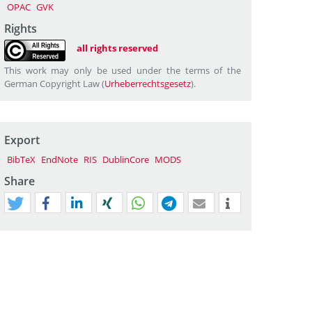
OPAC
GVK
Rights
all rights reserved
This work may only be used under the terms of the
German Copyright Law (
Urheberrechtsgesetz
).
Export
BibTeX
EndNote
RIS
DublinCore
MODS
Share
tweet
teilen
mitteilen
teilen
teilen
teilen
mail