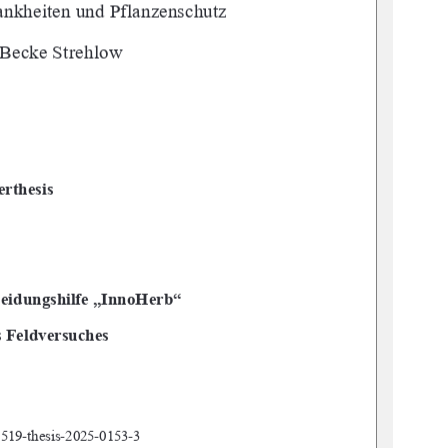
ankheiten und Pflanzenschutz 
. Becke Strehlow
rthesis 
heidungshilfe „InnoHerb“ 
es Feldversuches
:519-thesis-2025-0153-3 