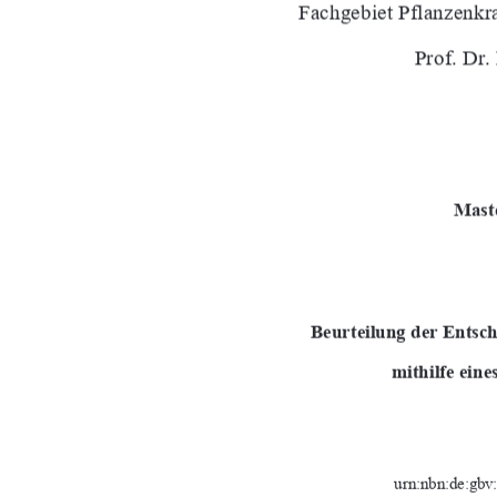
Fachgebiet Pflanzenkr
Prof. Dr
Maste
Beurteilung der Entsc
mithilfe ein
urn:nbn:de:gbv