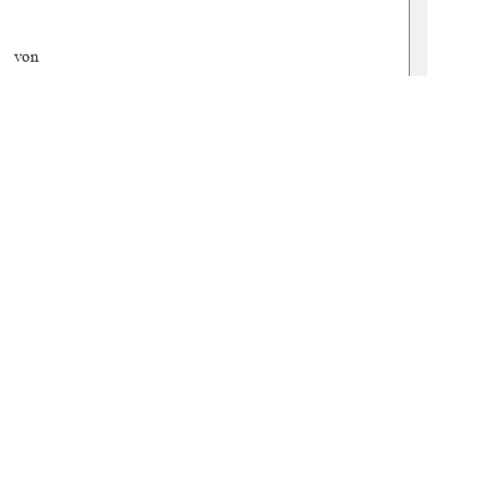
von 
rtina Trost 
brandenburg 
1.10.2025 
1
0 °