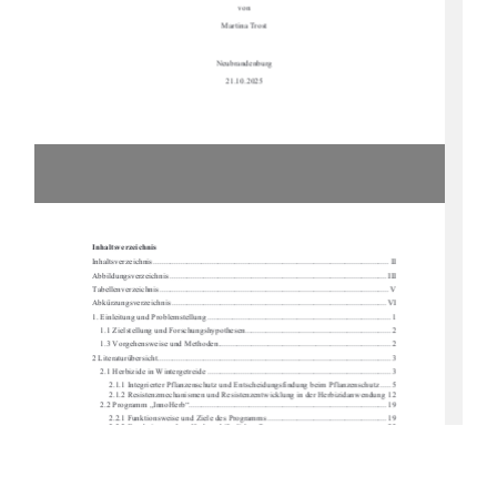
von 
Martina Trost 
Neubrandenburg 
21.10.2025 
Inhaltsverzeichnis 
Inhaltsverzeichnis ............................................................................................................
..... II
Abbildungsverzeichnis ........................................................................................................ 
III
Tabellenverzeichnis ...........................................................................................................
... V
Abkürzungsverzeichnis ....................................................................................................... V
I
1.
Einleitung und Problemstellung ........................................................................................ 1
1.1
Zielstellung und Forschungshypothesen...................................................................... 2
1.3
Vorgehensweise und Methoden ................................................................................... 2
2
Literaturübersicht ............................................................................................................
.... 3
2.1
Herbizide in Wintergetreide ........................................................................................ 3
2.1.1
Integrierter Pflanzenschutz und Entscheidungsfindung beim Pflanzenschutz ..... 5
2.1.2
Resistenzmechanismen und Resistenzentwicklung in der Herbizidanwendung 12
2.2
Programm „InnoHerb“ ............................................................................................... 19
2.2.1
Funktionsweise und Ziele des Programms ......................................................... 19
2.2.2
Ergebnisse zu InnoHerb und ähnlichen Programmen ........................................ 22
2.2.3
aktuelle Entwicklung und Alternativen .............................................................. 26
3
Methode .......................................................................................................................
..... 29
3.1
Versuchsaufbau.......................................................................................................... 29
3.1.1
Prüffaktor und Wiederholung ............................................................................. 29
3.1.2 räumliche Anordnung ......................................................................................... 30
3.2
Versuchsdurchführung ...............................................................................................  31