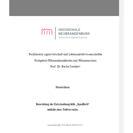
Fachbereich Agrarwirtschaft und Lebensmittelwissenschaften 
Fachgebiet Pflanzenkrankheiten und Pflanzenschutz 
Prof. Dr. Becke Strehlow
Masterthesis 
Beurteilung der Entscheidungshilfe „InnoHerb“ 
mithilfe eines Feldversuches
urn:nbn:de:gbv:519-thesis-2025-0153-3 