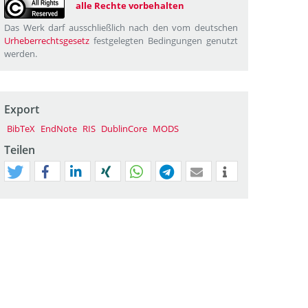
alle Rechte vorbehalten
Das Werk darf ausschließlich nach den vom deutschen
Urheberrechtsgesetz
festgelegten Bedingungen genutzt
werden.
Export
BibTeX
EndNote
RIS
DublinCore
MODS
Teilen
tweet
teilen
mitteilen
teilen
teilen
teilen
mail