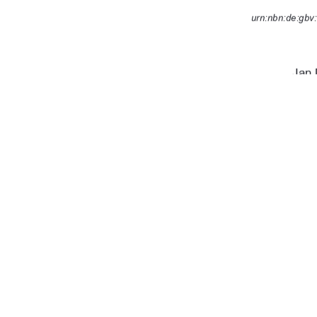
urn:nbn:de:gbv
Jan 
Neu
25. 
91%