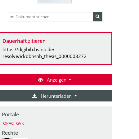
Dauerhaft zitieren
https://digibib.hs-nb.de/
resolve/id/dbhsnb_thesis_0000003272
Anzeigen
Herunterladen
Portale
OPAC
GVK
Rechte