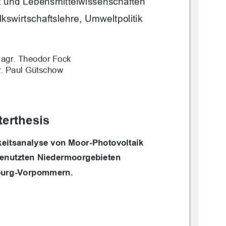
 
und Lebensmittelwissenschaften 
olksw
irtschaftslehre, Umweltpolitik 
. agr. Theodor Fock 
gr. Paul Gütschow 
erthesis 
kei
tsanalyse von Moor-Photovoltaik 
 genutzten Niedermoorgebieten 
burg-Vorpommern. 