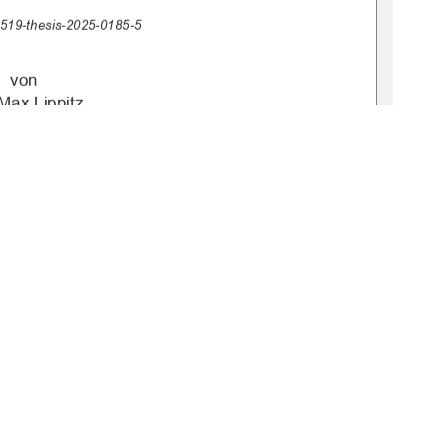
:519-thesis-2025-0185-5
von 
Max Lippitz 
brandenburg 
November 2025 
1
0 °