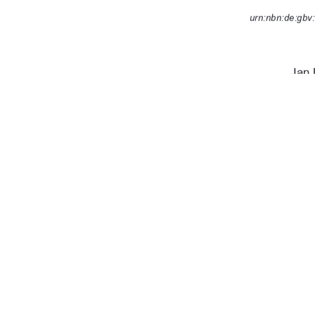
urn:nbn:de:gbv
Jan 
Neu
25. 
91%