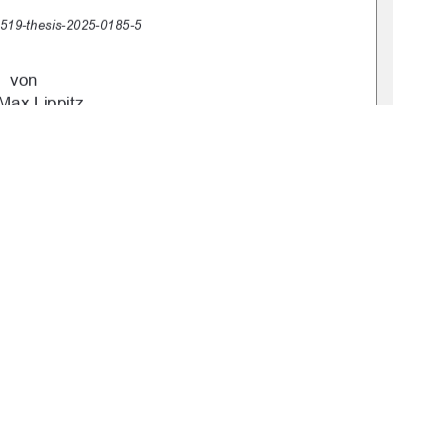
:519-thesis-2025-0185-5
von 
Max Lippitz 
brandenburg 
November 2025 
1
0 °