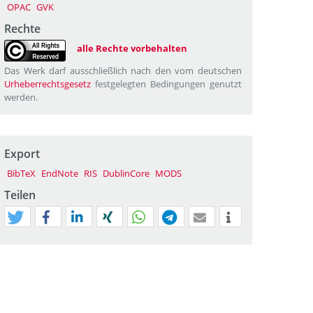
OPAC
GVK
Rechte
alle Rechte vorbehalten
Das Werk darf ausschließlich nach den vom deutschen
Urheberrechtsgesetz
festgelegten Bedingungen genutzt
werden.
Export
BibTeX
EndNote
RIS
DublinCore
MODS
Teilen
tweet
teilen
mitteilen
teilen
teilen
teilen
mail