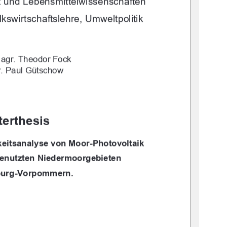
 
und Lebensmittelwissenschaften 
olksw
irtschaftslehre, Umweltpolitik 
. agr. Theodor Fock 
gr. Paul Gütschow 
erthesis 
kei
tsanalyse von Moor-Photovoltaik 
 genutzten Niedermoorgebieten 
burg-Vorpommern. 